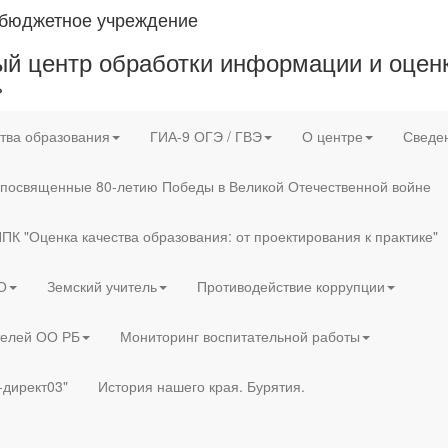
 бюджетное учреждение
й центр обработки информации и оценк
»
тва образования
ГИА-9 ОГЭ / ГВЭ
О центре
Сведен
 посвященные 80-летию Победы в Великой Отечественной войне
ПК "Оценка качества образования: от проектирования к практике"
О
Земский учитель
Противодействие коррупции
телей ОО РБ
Мониторинг воспитательной работы
-директ03"
История нашего края. Бурятия.