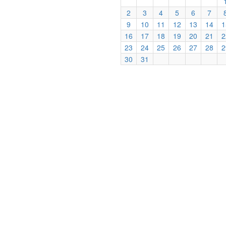
2
3
4
5
6
7
9
10
11
12
13
14
1
16
17
18
19
20
21
2
23
24
25
26
27
28
2
30
31