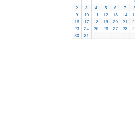
2
3
4
5
6
7
9
10
11
12
13
14
1
16
17
18
19
20
21
2
23
24
25
26
27
28
2
30
31