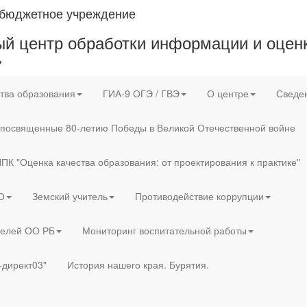
 бюджетное учреждение
й центр обработки информации и оценк
»
тва образования
ГИА-9 ОГЭ / ГВЭ
О центре
Сведен
 посвященные 80-летию Победы в Великой Отечественной войне
ПК "Оценка качества образования: от проектирования к практике"
О
Земский учитель
Противодействие коррупции
телей ОО РБ
Мониторинг воспитательной работы
-директ03"
История нашего края. Бурятия.