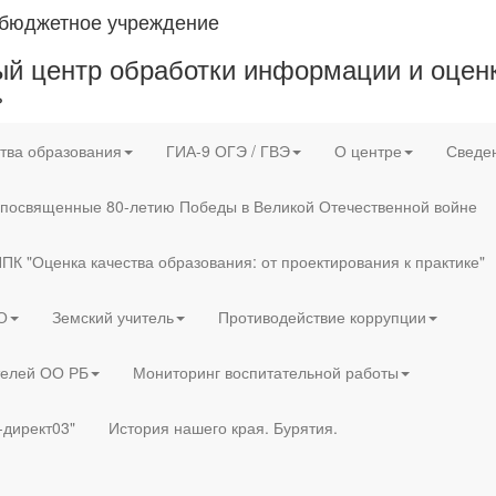
 бюджетное учреждение
й центр обработки информации и оценк
»
тва образования
ГИА-9 ОГЭ / ГВЭ
О центре
Сведен
 посвященные 80-летию Победы в Великой Отечественной войне
ПК "Оценка качества образования: от проектирования к практике"
О
Земский учитель
Противодействие коррупции
телей ОО РБ
Мониторинг воспитательной работы
-директ03"
История нашего края. Бурятия.