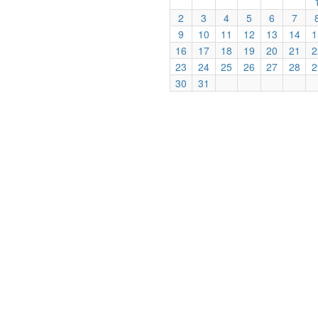
2
3
4
5
6
7
9
10
11
12
13
14
1
16
17
18
19
20
21
2
23
24
25
26
27
28
2
30
31