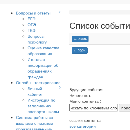
Вопросы и ответы
ЕГЭ
Список событий
ОГЭ
ГВЭ
Вопросы
← Июль
психологу
Оценка качества
← 2024
образования
Итоговая
информация об
обращениях
граждан
Онлайн - тестирование
Личный
Будущие события
кабинет
Ничего нет.
Инструкция по
Меню контента :
заполнению
паспорта школы
Система работы со
ссылки контента
школами с низкими
все категории
образовательными